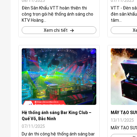
08/11/2025
07/11/2025
Đèn Sân Khấu VTT hoàn thiện thi
VTT - Đèn sâ
công trọn gói hệ thống ánh sáng cho
đèn sân khấu
KTV Hoàng...
tâm...
Xem chi tiết
Xe
Hệ thống ánh sáng Bar King Club –
MÁY TẠO SƯ
Quế Võ, Bắc Ninh
13/11/2025
07/11/2025
MÁY TẠO SƯ
Dự án thi công hệ thống ánh sáng bar