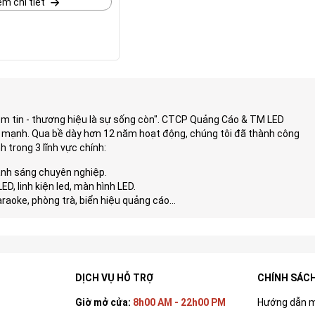
m chi tiết
ềm tin - thương hiệu là sự sống còn". CTCP Quảng Cáo & TM LED
 mạnh. Qua bề dày hơn 12 năm hoạt động, chúng tôi đã thành công
trong 3 lĩnh vực chính:
 ánh sáng chuyên nghiệp.
D, linh kiện led, màn hình LED.
karaoke, phòng trà, biển hiệu quảng cáo...
DỊCH VỤ HỖ TRỢ
CHÍNH SÁC
Giờ mở cửa:
8h00 AM - 22h00 PM
Hướng dẫn 