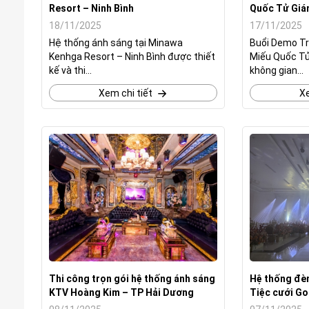
Resort – Ninh Bình
Quốc Tử Gi
18/11/2025
17/11/2025
Hệ thống ánh sáng tại Minawa
Buổi Demo Tr
Kenhga Resort – Ninh Bình được thiết
Miếu Quốc T
kế và thi...
không gian...
Xem chi tiết
Xe
Thi công trọn gói hệ thống ánh sáng
Hệ thống đè
KTV Hoàng Kim – TP Hải Dương
Tiệc cưới Go