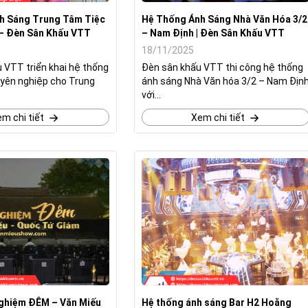
h Sáng Trung Tâm Tiệc
Hệ Thống Ánh Sáng Nhà Văn Hóa 3/2
 – Đèn Sân Khấu VTT
– Nam Định | Đèn Sân Khấu VTT
18/11/2025
 VTT triển khai hệ thống
Đèn sân khấu VTT thi công hệ thống
yên nghiệp cho Trung
ánh sáng Nhà Văn hóa 3/2 – Nam Địn
với...
m chi tiết
Xem chi tiết
ghiệm ĐÊM – Văn Miếu
Hệ thống ánh sáng Bar H2 Hoằng