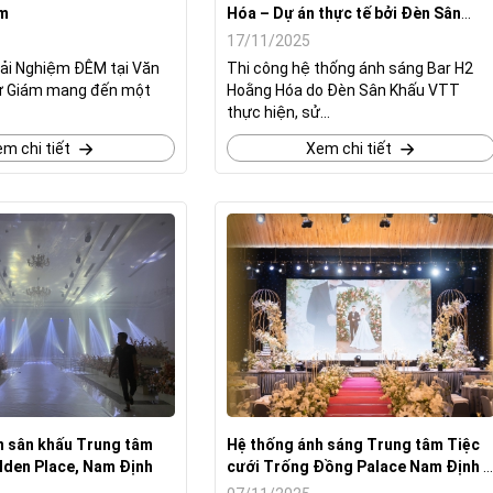
ám
Hóa – Dự án thực tế bởi Đèn Sân
Khấu VTT
17/11/2025
ải Nghiệm ĐÊM tại Văn
Thi công hệ thống ánh sáng Bar H2
ử Giám mang đến một
Hoằng Hóa do Đèn Sân Khấu VTT
thực hiện, sử...
m chi tiết
Xem chi tiết
n sân khấu Trung tâm
Hệ thống ánh sáng Trung tâm Tiệc
lden Place, Nam Định
cưới Trống Đồng Palace Nam Định –
Đẳng cấp & Sang trọng