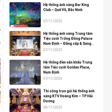
Hệ thống ánh sáng Bar King
Club – Quế Võ, Bắc Ninh
07/11/2025
h
Hệ thống ánh sáng Trung tâm
Tiệc cưới Trống Đồng Palace
Nam Định – Đẳng cấp & Sang
trọng
07/11/2025
Hệ thống đèn sân khấu Trung
tâm Tiệc cưới Golden Place,
Nam Định
07/11/2025
Thi công trọn gói hệ thống ánh
sáng KTV Hoàng Kim – TP Hải
Dương
08/11/2025