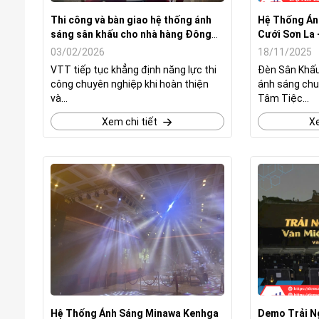
Thi công và bàn giao hệ thống ánh
Hệ Thống Án
sáng sân khấu cho nhà hàng Đông
Cưới Sơn La
Bảo - Nam Định
03/02/2026
18/11/2025
VTT tiếp tục khẳng định năng lực thi
Đèn Sân Khấu
công chuyên nghiệp khi hoàn thiện
ánh sáng chu
và...
Tâm Tiệc...
Xem chi tiết
Xe
Hệ Thống Ánh Sáng Minawa Kenhga
Demo Trải N