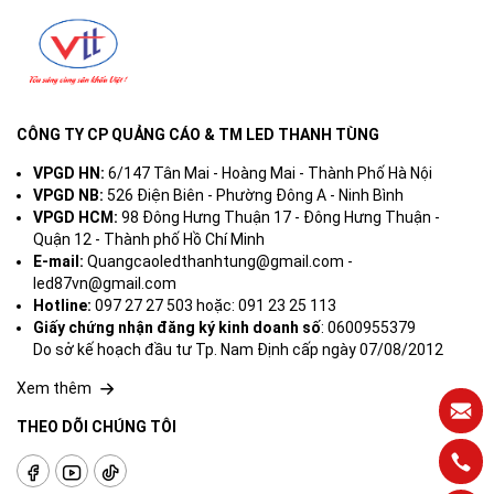
CÔNG TY CP QUẢNG CÁO & TM LED THANH TÙNG
VPGD HN:
6/147 Tân Mai - Hoàng Mai - Thành Phố Hà Nội
VPGD NB:
526 Điện Biên - Phường Đông A - Ninh Bình
VPGD HCM:
98 Đông Hưng Thuận 17 - Đông Hưng Thuận -
Quận 12 - Thành phố Hồ Chí Minh
E-mail:
Quangcaoledthanhtung@gmail.com -
led87vn@gmail.com
Hotline:
097 27 27 503 hoặc: 091 23 25 113
Giấy chứng nhận đăng ký kinh doanh số
: 0600955379
Do sở kế hoạch đầu tư Tp. Nam Định cấp ngày 07/08/2012
Xem thêm
THEO DÕI CHÚNG TÔI