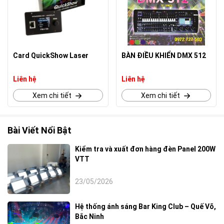
Card QuickShow Laser
BÀN ĐIỀU KHIỂN DMX 512
Liên hệ
Liên hệ
Xem chi tiết
Xem chi tiết
Bài Viết Nổi Bật
Kiểm tra và xuất đơn hàng đèn Panel 200W
VTT
23/05/2026
Hệ thống ánh sáng Bar King Club – Quế Võ,
Bắc Ninh